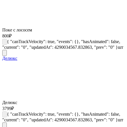
Поке с лососем
800
₽
{ "canTrackVelocity": true, "events": {}, "hasAnimated": false,
"current": "0", "updatedAt": 4290034567.832863, "prev": "0" }
шт
Делюкс
Делюкс
3799
₽
{ "canTrackVelocity": true, "events": {}, "hasAnimated": false,
"current": "0", "updatedAt": 4290034567.832863, "prev": "0" }
шт