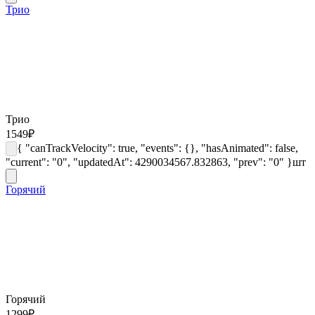
Трио
Трио
1549
₽
{ "canTrackVelocity": true, "events": {}, "hasAnimated": false,
"current": "0", "updatedAt": 4290034567.832863, "prev": "0" }
шт
Горячий
Горячий
1299
₽