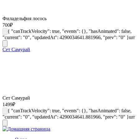
Филадельфия лосось
700
₽
{ "canTrackVelocity": true, "events": {}, "hasAnimated": false,
"current": "0", "updatedAt": 4290034641.881966, "prev": "0" }
шт
Сет Самурай
Сет Самурай
1499
₽
{ "canTrackVelocity": true, "events": {}, "hasAnimated": false,
"current": "0", "updatedAt": 4290034641.881966, "prev": "0" }
шт