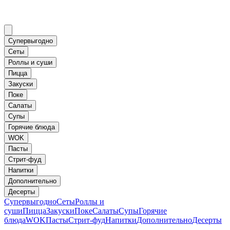
Супервыгодно
Сеты
Роллы и суши
Пицца
Закуски
Поке
Салаты
Супы
Горячие блюда
WOK
Пасты
Стрит-фуд
Напитки
Дополнительно
Десерты
Супервыгодно
Сеты
Роллы и
суши
Пицца
Закуски
Поке
Салаты
Супы
Горячие
блюда
WOK
Пасты
Стрит-фуд
Напитки
Дополнительно
Десерты