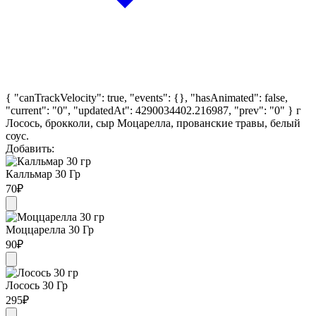
{ "canTrackVelocity": true, "events": {}, "hasAnimated": false,
"current": "0", "updatedAt": 4290034402.216987, "prev": "0" }
г
Лосось, брокколи, сыр Моцарелла, прованские травы, белый
соус.
Добавить:
Калльмар 30 Гр
70
₽
Моццарелла 30 Гр
90
₽
Лосось 30 Гр
295
₽