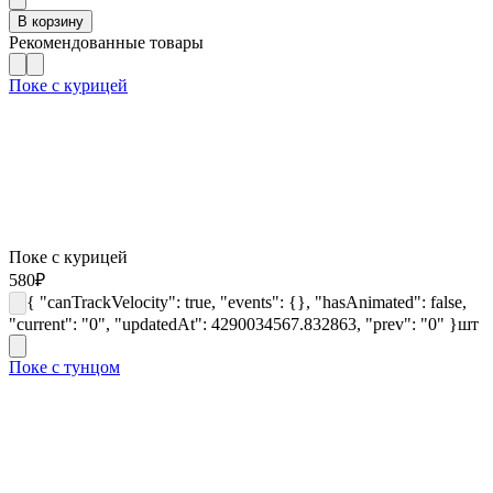
В корзину
Рекомендованные товары
Поке с курицей
Поке с курицей
580
₽
{ "canTrackVelocity": true, "events": {}, "hasAnimated": false,
"current": "0", "updatedAt": 4290034567.832863, "prev": "0" }
шт
Поке с тунцом