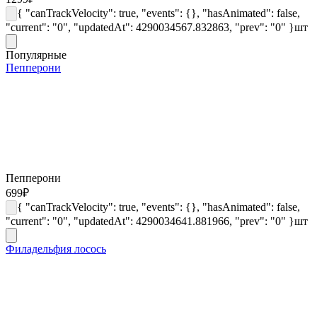
{ "canTrackVelocity": true, "events": {}, "hasAnimated": false,
"current": "0", "updatedAt": 4290034567.832863, "prev": "0" }
шт
Популярные
Пепперони
Пепперони
699
₽
{ "canTrackVelocity": true, "events": {}, "hasAnimated": false,
"current": "0", "updatedAt": 4290034641.881966, "prev": "0" }
шт
Филадельфия лосось