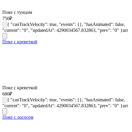
Поке с тунцом
750
₽
{ "canTrackVelocity": true, "events": {}, "hasAnimated": false,
"current": "0", "updatedAt": 4290034567.832863, "prev": "0" }
шт
Поке с креветкой
Поке с креветкой
680
₽
{ "canTrackVelocity": true, "events": {}, "hasAnimated": false,
"current": "0", "updatedAt": 4290034567.832863, "prev": "0" }
шт
Поке с лососем