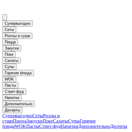
Супервыгодно
Сеты
Роллы и суши
Пицца
Закуски
Поке
Салаты
Супы
Горячие блюда
WOK
Пасты
Стрит-фуд
Напитки
Дополнительно
Десерты
Супервыгодно
Сеты
Роллы и
суши
Пицца
Закуски
Поке
Салаты
Супы
Горячие
блюда
WOK
Пасты
Стрит-фуд
Напитки
Дополнительно
Десерты