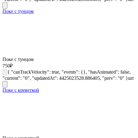
Поке с тунцом
Поке с тунцом
750
₽
{ "canTrackVelocity": true, "events": {}, "hasAnimated": false,
"current": "0", "updatedAt": 4425023528.886405, "prev": "0" }
шт
Поке с креветкой