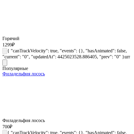
Горячий
1299
₽
{ "canTrackVelocity": true, "events": {}, "hasAnimated": false,
"current": "0", "updatedAt": 4425023528.886405, "prev": "0" }
шт
Популярные
Филадельфия лосось
Филадельфия лосось
700
₽
{ "canTrackVelocity": true, "events": {}, "hasAnimated": false,