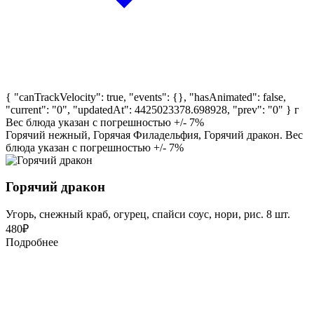
{ "canTrackVelocity": true, "events": {}, "hasAnimated": false,
"current": "0", "updatedAt": 4425023378.698928, "prev": "0" }
г
Вес блюда указан с погрешностью +/- 7%
Горячий нежный, Горячая Филадельфия, Горячий дракон. Вес
блюда указан с погрешностью +/- 7%
Горячий дракон
Угорь, снежный краб, огурец, спайси соус, нори, рис. 8 шт.
480
₽
Подробнее