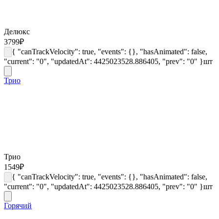
Делюкс
3799
₽
{ "canTrackVelocity": true, "events": {}, "hasAnimated": false,
"current": "0", "updatedAt": 4425023528.886405, "prev": "0" }
шт
Трио
Трио
1549
₽
{ "canTrackVelocity": true, "events": {}, "hasAnimated": false,
"current": "0", "updatedAt": 4425023528.886405, "prev": "0" }
шт
Горячий