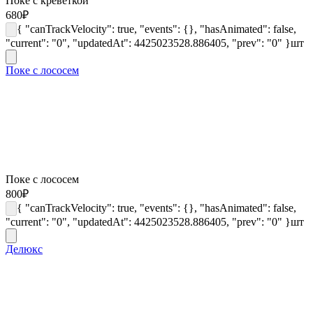
Поке с креветкой
680
₽
{ "canTrackVelocity": true, "events": {}, "hasAnimated": false,
"current": "0", "updatedAt": 4425023528.886405, "prev": "0" }
шт
Поке с лососем
Поке с лососем
800
₽
{ "canTrackVelocity": true, "events": {}, "hasAnimated": false,
"current": "0", "updatedAt": 4425023528.886405, "prev": "0" }
шт
Делюкс