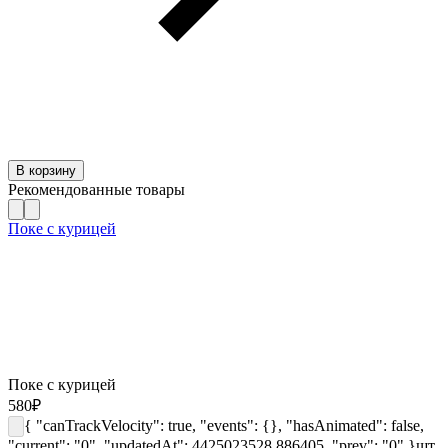
В корзину
Рекомендованные товары
Поке с курицей
Поке с курицей
580
₽
{ "canTrackVelocity": true, "events": {}, "hasAnimated": false,
"current": "0", "updatedAt": 4425023528.886405, "prev": "0" }
шт