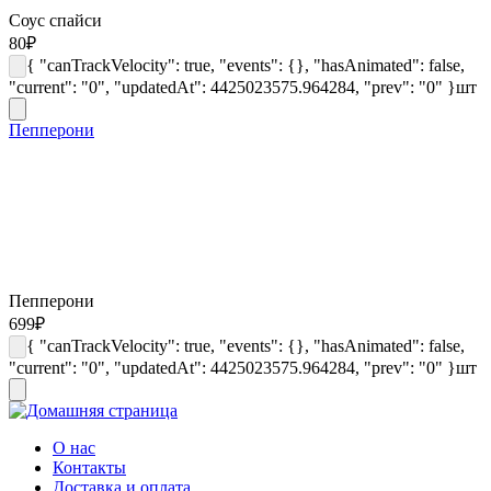
Соус спайси
80
₽
{ "canTrackVelocity": true, "events": {}, "hasAnimated": false,
"current": "0", "updatedAt": 4425023575.964284, "prev": "0" }
шт
Пепперони
Пепперони
699
₽
{ "canTrackVelocity": true, "events": {}, "hasAnimated": false,
"current": "0", "updatedAt": 4425023575.964284, "prev": "0" }
шт
О нас
Контакты
Доставка и оплата