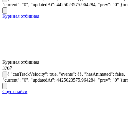
"current": "0", "updatedAt": 4425023575.964284, "prev": "0" }
шт
Куриная отбивная
Куриная отбивная
370
₽
{ "canTrackVelocity": true, "events": {}, "hasAnimated": false,
"current": "0", "updatedAt": 4425023575.964284, "prev": "0" }
шт
Соус спайси