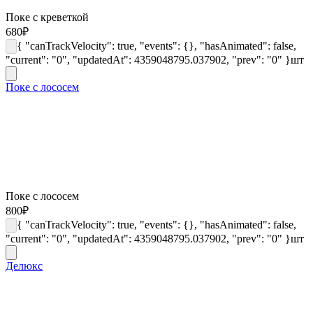
Поке с креветкой
680
₽
{ "canTrackVelocity": true, "events": {}, "hasAnimated": false,
"current": "0", "updatedAt": 4359048795.037902, "prev": "0" }
шт
Поке с лососем
Поке с лососем
800
₽
{ "canTrackVelocity": true, "events": {}, "hasAnimated": false,
"current": "0", "updatedAt": 4359048795.037902, "prev": "0" }
шт
Делюкс