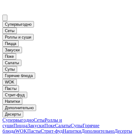
Супервыгодно
Сеты
Роллы и суши
Пицца
Закуски
Поке
Салаты
Супы
Горячие блюда
WOK
Пасты
Стрит-фуд
Напитки
Дополнительно
Десерты
Супервыгодно
Сеты
Роллы и
суши
Пицца
Закуски
Поке
Салаты
Супы
Горячие
блюда
WOK
Пасты
Стрит-фуд
Напитки
Дополнительно
Десерты