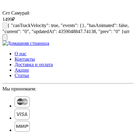
Сет Самурай
1499
₽
{ "canTrackVelocity": true, "events": {}, "hasAnimated": false,
"current": "0", "updatedAt": 4359048847.74138, "prev": "0" }
шт
О нас
Контакты
Доставка и оплата
Акции
Статьи
Мы принимаем: