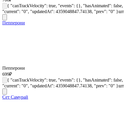
{ "canTrackVelocity": true, "events": {}, "hasAnimated": false,
"current": "0", "updatedAt": 4359048847.74138, "prev": "0" }
шт
Пепперони
Пепперони
699
₽
{ "canTrackVelocity": true, "events": {}, "hasAnimated": false,
"current": "0", "updatedAt": 4359048847.74138, "prev": "0" }
шт
Сет Самурай