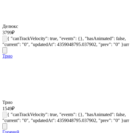
Делюкс
3799
₽
{ "canTrackVelocity": true, "events": {}, "hasAnimated": false,
"current": "0", "updatedAt": 4359048795.037902, "prev": "0" }
шт
Трио
Трио
1549
₽
{ "canTrackVelocity": true, "events": {}, "hasAnimated": false,
"current": "0", "updatedAt": 4359048795.037902, "prev": "0" }
шт
Горячий