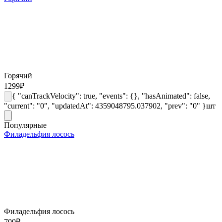
Горячий
1299
₽
{ "canTrackVelocity": true, "events": {}, "hasAnimated": false,
"current": "0", "updatedAt": 4359048795.037902, "prev": "0" }
шт
Популярные
Филадельфия лосось
Филадельфия лосось
700
₽