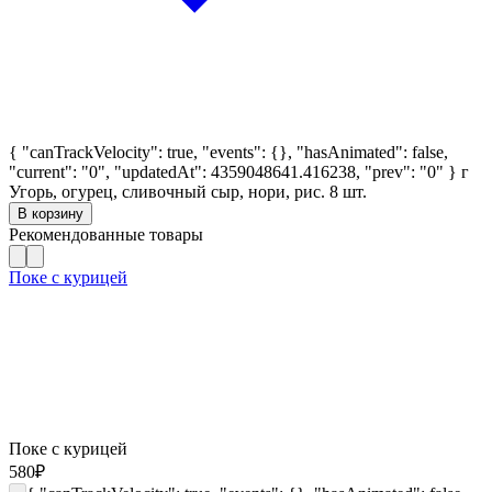
{ "canTrackVelocity": true, "events": {}, "hasAnimated": false,
"current": "0", "updatedAt": 4359048641.416238, "prev": "0" }
г
Угорь, огурец, сливочный сыр, нори, рис. 8 шт.
В корзину
Рекомендованные товары
Поке с курицей
Поке с курицей
580
₽