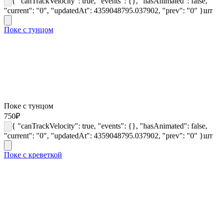
{ "canTrackVelocity": true, "events": {}, "hasAnimated": false,
"current": "0", "updatedAt": 4359048795.037902, "prev": "0" }
шт
Поке с тунцом
Поке с тунцом
750
₽
{ "canTrackVelocity": true, "events": {}, "hasAnimated": false,
"current": "0", "updatedAt": 4359048795.037902, "prev": "0" }
шт
Поке с креветкой