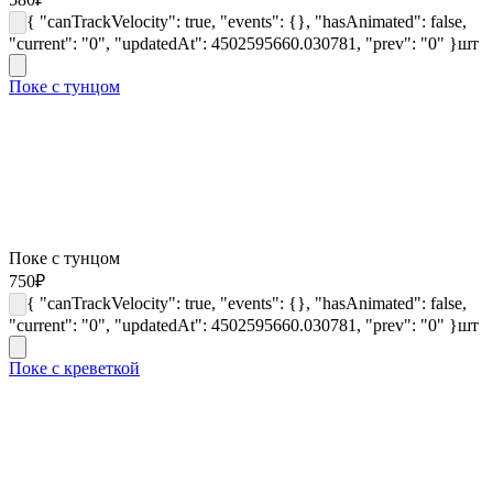
{ "canTrackVelocity": true, "events": {}, "hasAnimated": false,
"current": "0", "updatedAt": 4502595660.030781, "prev": "0" }
шт
Поке с тунцом
Поке с тунцом
750
₽
{ "canTrackVelocity": true, "events": {}, "hasAnimated": false,
"current": "0", "updatedAt": 4502595660.030781, "prev": "0" }
шт
Поке с креветкой