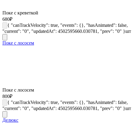
Поке с креветкой
680
₽
{ "canTrackVelocity": true, "events": {}, "hasAnimated": false,
"current": "0", "updatedAt": 4502595660.030781, "prev": "0" }
шт
Поке с лососем
Поке с лососем
800
₽
{ "canTrackVelocity": true, "events": {}, "hasAnimated": false,
"current": "0", "updatedAt": 4502595660.030781, "prev": "0" }
шт
Делюкс