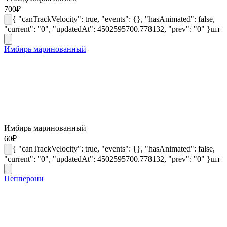
700
₽
{ "canTrackVelocity": true, "events": {}, "hasAnimated": false,
"current": "0", "updatedAt": 4502595700.778132, "prev": "0" }
шт
Имбирь маринованный
Имбирь маринованный
60
₽
{ "canTrackVelocity": true, "events": {}, "hasAnimated": false,
"current": "0", "updatedAt": 4502595700.778132, "prev": "0" }
шт
Пепперони