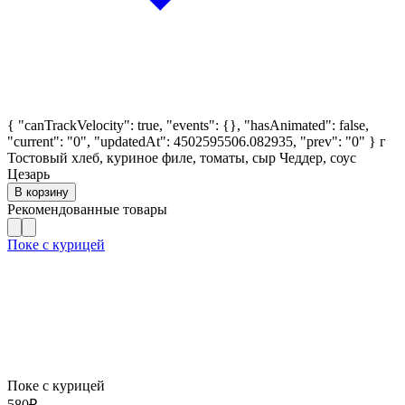
{ "canTrackVelocity": true, "events": {}, "hasAnimated": false,
"current": "0", "updatedAt": 4502595506.082935, "prev": "0" }
г
Тостовый хлеб, куриное филе, томаты, сыр Чеддер, соус
Цезарь
В корзину
Рекомендованные товары
Поке с курицей
Поке с курицей
580
₽