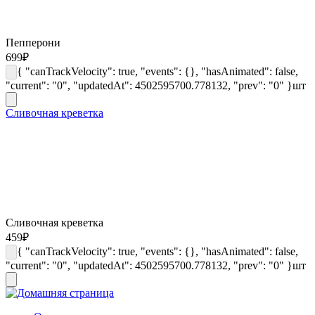
Пепперони
699
₽
{ "canTrackVelocity": true, "events": {}, "hasAnimated": false,
"current": "0", "updatedAt": 4502595700.778132, "prev": "0" }
шт
Сливочная креветка
Сливочная креветка
459
₽
{ "canTrackVelocity": true, "events": {}, "hasAnimated": false,
"current": "0", "updatedAt": 4502595700.778132, "prev": "0" }
шт