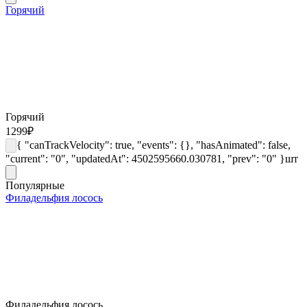
Горячий
Горячий
1299
₽
{ "canTrackVelocity": true, "events": {}, "hasAnimated": false,
"current": "0", "updatedAt": 4502595660.030781, "prev": "0" }
шт
Популярные
Филадельфия лосось
Филадельфия лосось