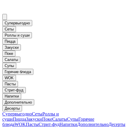
Супервыгодно
Сеты
Роллы и суши
Пицца
Закуски
Поке
Салаты
Супы
Горячие блюда
WOK
Пасты
Стрит-фуд
Напитки
Дополнительно
Десерты
Супервыгодно
Сеты
Роллы и
суши
Пицца
Закуски
Поке
Салаты
Супы
Горячие
блюда
WOK
Пасты
Стрит-фуд
Напитки
Дополнительно
Десерты