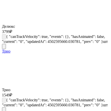
Делюкс
3799
₽
{ "canTrackVelocity": true, "events": {}, "hasAnimated": false,
"current": "0", "updatedAt": 4502595660.030781, "prev": "0" }
шт
Трио
Трио
1549
₽
{ "canTrackVelocity": true, "events": {}, "hasAnimated": false,
"current": "0", "updatedAt": 4502595660.030781, "prev": "0" }
шт