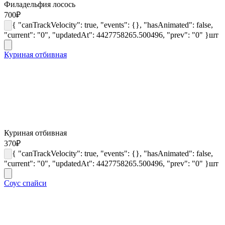
Филадельфия лосось
700
₽
{ "canTrackVelocity": true, "events": {}, "hasAnimated": false,
"current": "0", "updatedAt": 4427758265.500496, "prev": "0" }
шт
Куриная отбивная
Куриная отбивная
370
₽
{ "canTrackVelocity": true, "events": {}, "hasAnimated": false,
"current": "0", "updatedAt": 4427758265.500496, "prev": "0" }
шт
Соус спайси