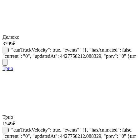
Делюкс
3799
₽
{ "canTrackVelocity": true, "events": {}, "hasAnimated": false,
"current": "0", "updatedAt": 4427758212.088329, "prev": "0" }
шт
Трио
Трио
1549
₽
{ "canTrackVelocity": true, "events": {}, "hasAnimated": false,
"current": "0", "updatedAt": 4427758212.088329, "prev": "0" }
шт