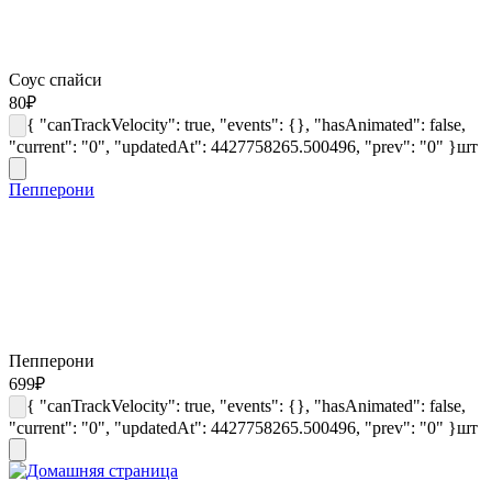
Соус спайси
80
₽
{ "canTrackVelocity": true, "events": {}, "hasAnimated": false,
"current": "0", "updatedAt": 4427758265.500496, "prev": "0" }
шт
Пепперони
Пепперони
699
₽
{ "canTrackVelocity": true, "events": {}, "hasAnimated": false,
"current": "0", "updatedAt": 4427758265.500496, "prev": "0" }
шт