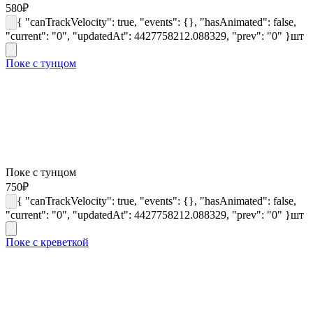
580
₽
{ "canTrackVelocity": true, "events": {}, "hasAnimated": false,
"current": "0", "updatedAt": 4427758212.088329, "prev": "0" }
шт
Поке с тунцом
Поке с тунцом
750
₽
{ "canTrackVelocity": true, "events": {}, "hasAnimated": false,
"current": "0", "updatedAt": 4427758212.088329, "prev": "0" }
шт
Поке с креветкой