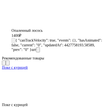
Опаленный лосось
1400
₽
{ "canTrackVelocity": true, "events": {}, "hasAnimated":
false, "current": "0", "updatedAt": 4427758193.58589,
"prev": "0" }
шт
Рекомендованные товары
Поке с курицей
Поке с курицей