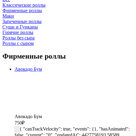
Классические роллы
Фирменные роллы
Маки
Запеченные роллы
Суши и Гунканы
Горячие роллы
Роллы без сыра
Роллы с сыром
Фирменные роллы
Авокадо Бум
Авокадо Бум
750
₽
{ "canTrackVelocity": true, "events": {}, "hasAnimated":
false, "current": "0", "updatedAt": 4427758193.58589,