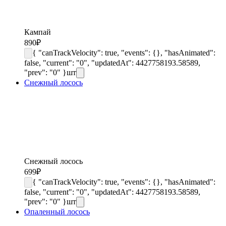
Кампай
890
₽
{ "canTrackVelocity": true, "events": {}, "hasAnimated":
false, "current": "0", "updatedAt": 4427758193.58589,
"prev": "0" }
шт
Снежный лосось
Снежный лосось
699
₽
{ "canTrackVelocity": true, "events": {}, "hasAnimated":
false, "current": "0", "updatedAt": 4427758193.58589,
"prev": "0" }
шт
Опаленный лосось