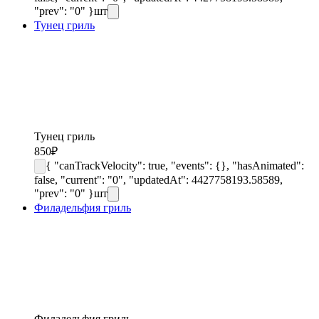
"prev": "0" }
шт
Тунец гриль
Тунец гриль
850
₽
{ "canTrackVelocity": true, "events": {}, "hasAnimated":
false, "current": "0", "updatedAt": 4427758193.58589,
"prev": "0" }
шт
Филадельфия гриль
Филадельфия гриль