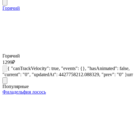
Горячий
Горячий
1299
₽
{ "canTrackVelocity": true, "events": {}, "hasAnimated": false,
"current": "0", "updatedAt": 4427758212.088329, "prev": "0" }
шт
Популярные
Филадельфия лосось