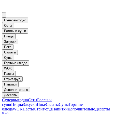
Супервыгодно
Сеты
Роллы и суши
Пицца
Закуски
Поке
Салаты
Супы
Горячие блюда
WOK
Пасты
Стрит-фуд
Напитки
Дополнительно
Десерты
Супервыгодно
Сеты
Роллы и
суши
Пицца
Закуски
Поке
Салаты
Супы
Горячие
блюда
WOK
Пасты
Стрит-фуд
Напитки
Дополнительно
Десерты
Всё