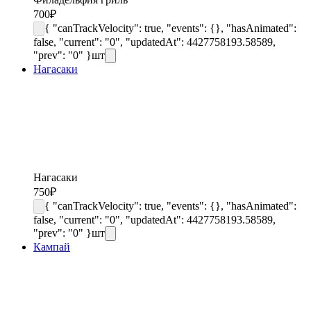
700
₽
{ "canTrackVelocity": true, "events": {}, "hasAnimated":
false, "current": "0", "updatedAt": 4427758193.58589,
"prev": "0" }
шт
Нагасаки
Нагасаки
750
₽
{ "canTrackVelocity": true, "events": {}, "hasAnimated":
false, "current": "0", "updatedAt": 4427758193.58589,
"prev": "0" }
шт
Кампай