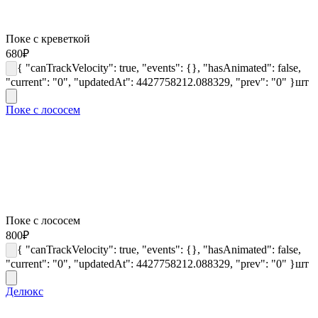
Поке с креветкой
680
₽
{ "canTrackVelocity": true, "events": {}, "hasAnimated": false,
"current": "0", "updatedAt": 4427758212.088329, "prev": "0" }
шт
Поке с лососем
Поке с лососем
800
₽
{ "canTrackVelocity": true, "events": {}, "hasAnimated": false,
"current": "0", "updatedAt": 4427758212.088329, "prev": "0" }
шт
Делюкс