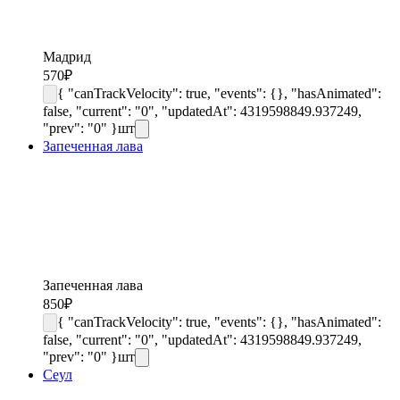
Мадрид
570
₽
{ "canTrackVelocity": true, "events": {}, "hasAnimated":
false, "current": "0", "updatedAt": 4319598849.937249,
"prev": "0" }
шт
Запеченная лава
Запеченная лава
850
₽
{ "canTrackVelocity": true, "events": {}, "hasAnimated":
false, "current": "0", "updatedAt": 4319598849.937249,
"prev": "0" }
шт
Сеул