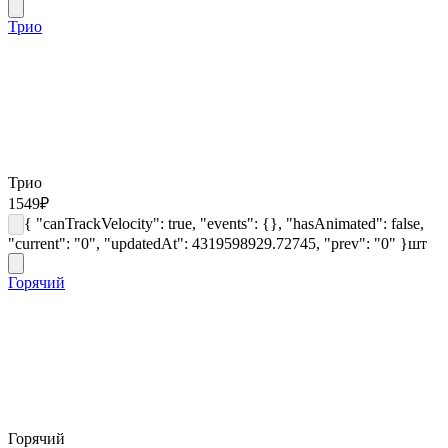
Трио
Трио
1549
₽
{ "canTrackVelocity": true, "events": {}, "hasAnimated": false,
"current": "0", "updatedAt": 4319598929.72745, "prev": "0" }
шт
Горячий
Горячий