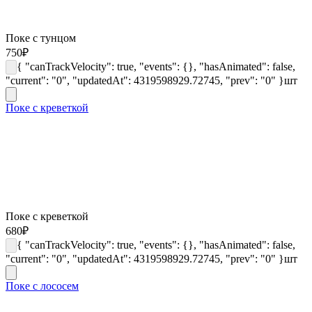
Поке с тунцом
750
₽
{ "canTrackVelocity": true, "events": {}, "hasAnimated": false,
"current": "0", "updatedAt": 4319598929.72745, "prev": "0" }
шт
Поке с креветкой
Поке с креветкой
680
₽
{ "canTrackVelocity": true, "events": {}, "hasAnimated": false,
"current": "0", "updatedAt": 4319598929.72745, "prev": "0" }
шт
Поке с лососем