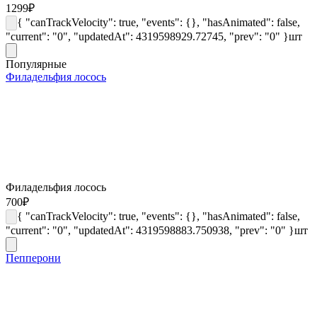
1299
₽
{ "canTrackVelocity": true, "events": {}, "hasAnimated": false,
"current": "0", "updatedAt": 4319598929.72745, "prev": "0" }
шт
Популярные
Филадельфия лосось
Филадельфия лосось
700
₽
{ "canTrackVelocity": true, "events": {}, "hasAnimated": false,
"current": "0", "updatedAt": 4319598883.750938, "prev": "0" }
шт
Пепперони