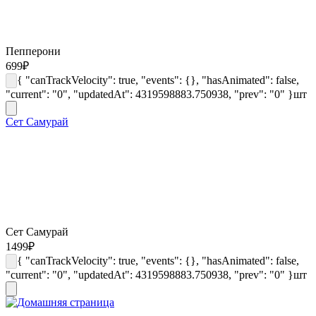
Пепперони
699
₽
{ "canTrackVelocity": true, "events": {}, "hasAnimated": false,
"current": "0", "updatedAt": 4319598883.750938, "prev": "0" }
шт
Сет Самурай
Сет Самурай
1499
₽
{ "canTrackVelocity": true, "events": {}, "hasAnimated": false,
"current": "0", "updatedAt": 4319598883.750938, "prev": "0" }
шт