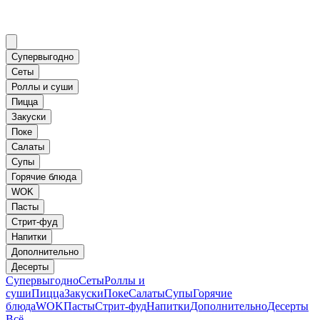
Супервыгодно
Сеты
Роллы и суши
Пицца
Закуски
Поке
Салаты
Супы
Горячие блюда
WOK
Пасты
Стрит-фуд
Напитки
Дополнительно
Десерты
Супервыгодно
Сеты
Роллы и
суши
Пицца
Закуски
Поке
Салаты
Супы
Горячие
блюда
WOK
Пасты
Стрит-фуд
Напитки
Дополнительно
Десерты
Всё