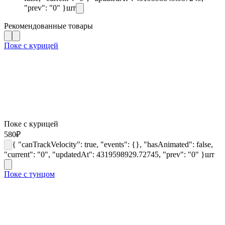
"prev": "0" }
шт
Рекомендованные товары
Поке с курицей
Поке с курицей
580
₽
{ "canTrackVelocity": true, "events": {}, "hasAnimated": false,
"current": "0", "updatedAt": 4319598929.72745, "prev": "0" }
шт
Поке с тунцом