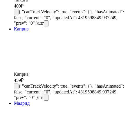
400
₽
{ "canTrackVelocity": true, "events": {}, "hasAnimated":
false, "current": "0", "updatedAt": 4319598849.937249,
"prev": "0" }
шт
Каприз
Каприз
459
₽
{ "canTrackVelocity": true, "events": {}, "hasAnimated":
false, "current": "0", "updatedAt": 4319598849.937249,
"prev": "0" }
шт
Мадрид