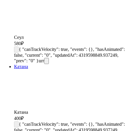
Сеул
580
₽
{ "canTrackVelocity": true, "events": {}, "hasAnimated":
false, "current": "0", "updatedAt": 4319598849.937249,
"prev": "0" }
шт
Катана
Катана
400
₽
{ "canTrackVelocity": true, "events": {}, "hasAnimated":
false, "current": "0", "updatedAt": 4319598849.937249,