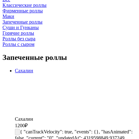
Классические роллы
Фирменные роллы
Маки
Запеченные роллы
Суши и Гунканы
Горячие роллы
Роллы без сыра
Роллы с сыром
Запеченные роллы
Сахалин
Сахалин
1200
₽
{ "canTrackVelocity": true, "events": {}, "hasAnimated":
false, "current": "0", "updatedAt": 4319598849.937249,