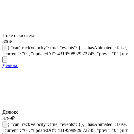
Поке с лососем
800
₽
{ "canTrackVelocity": true, "events": {}, "hasAnimated": false,
"current": "0", "updatedAt": 4319598929.72745, "prev": "0" }
шт
Делюкс
Делюкс
3799
₽
{ "canTrackVelocity": true, "events": {}, "hasAnimated": false,
"current": "0", "updatedAt": 4319598929.72745, "prev": "0" }
шт