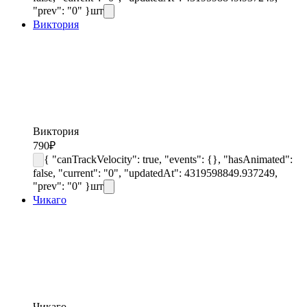
"prev": "0" }
шт
Виктория
Виктория
790
₽
{ "canTrackVelocity": true, "events": {}, "hasAnimated":
false, "current": "0", "updatedAt": 4319598849.937249,
"prev": "0" }
шт
Чикаго
Чикаго