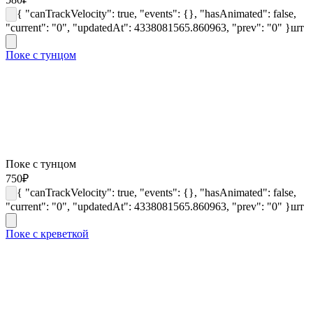
{ "canTrackVelocity": true, "events": {}, "hasAnimated": false,
"current": "0", "updatedAt": 4338081565.860963, "prev": "0" }
шт
Поке с тунцом
Поке с тунцом
750
₽
{ "canTrackVelocity": true, "events": {}, "hasAnimated": false,
"current": "0", "updatedAt": 4338081565.860963, "prev": "0" }
шт
Поке с креветкой