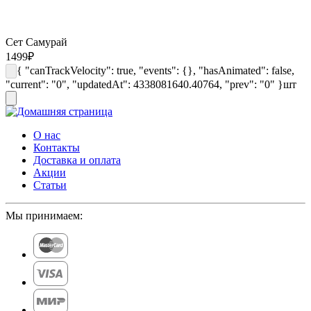
Сет Самурай
1499
₽
{ "canTrackVelocity": true, "events": {}, "hasAnimated": false,
"current": "0", "updatedAt": 4338081640.40764, "prev": "0" }
шт
О нас
Контакты
Доставка и оплата
Акции
Статьи
Мы принимаем: