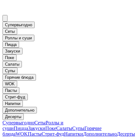
Супервыгодно
Сеты
Роллы и суши
Пицца
Закуски
Поке
Салаты
Супы
Горячие блюда
WOK
Пасты
Стрит-фуд
Напитки
Дополнительно
Десерты
Супервыгодно
Сеты
Роллы и
суши
Пицца
Закуски
Поке
Салаты
Супы
Горячие
блюда
WOK
Пасты
Стрит-фуд
Напитки
Дополнительно
Десерты