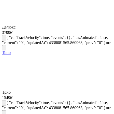
Делюкс
3799
₽
{ "canTrackVelocity": true, "events": {}, "hasAnimated": false,
"current": "0", "updatedAt": 4338081565.860963, "prev": "0" }
шт
Трио
Трио
1549
₽
{ "canTrackVelocity": true, "events": {}, "hasAnimated": false,
"current": "0", "updatedAt": 4338081565.860963, "prev": "0" }
шт