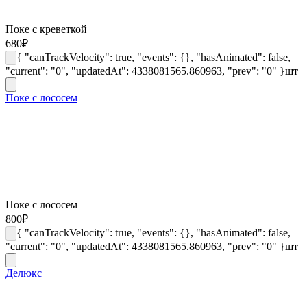
Поке с креветкой
680
₽
{ "canTrackVelocity": true, "events": {}, "hasAnimated": false,
"current": "0", "updatedAt": 4338081565.860963, "prev": "0" }
шт
Поке с лососем
Поке с лососем
800
₽
{ "canTrackVelocity": true, "events": {}, "hasAnimated": false,
"current": "0", "updatedAt": 4338081565.860963, "prev": "0" }
шт
Делюкс