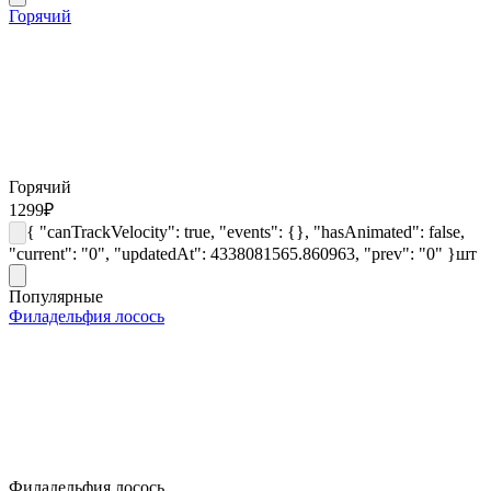
Горячий
Горячий
1299
₽
{ "canTrackVelocity": true, "events": {}, "hasAnimated": false,
"current": "0", "updatedAt": 4338081565.860963, "prev": "0" }
шт
Популярные
Филадельфия лосось
Филадельфия лосось