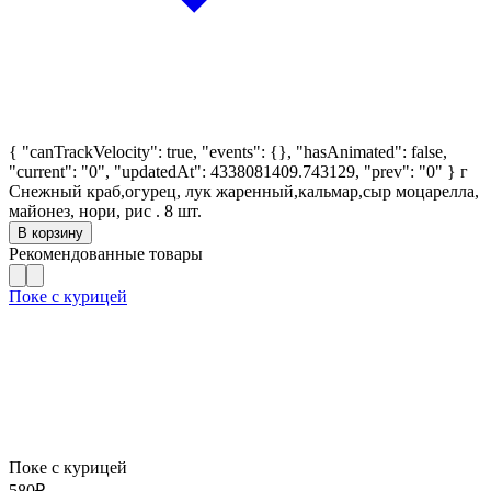
{ "canTrackVelocity": true, "events": {}, "hasAnimated": false,
"current": "0", "updatedAt": 4338081409.743129, "prev": "0" }
г
Снежный краб,огурец, лук жаренный,кальмар,сыр моцарелла,
майонез, нори, рис . 8 шт.
В корзину
Рекомендованные товары
Поке с курицей
Поке с курицей
580
₽