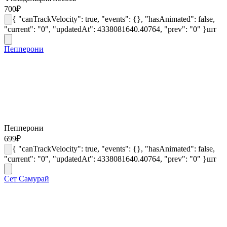
700
₽
{ "canTrackVelocity": true, "events": {}, "hasAnimated": false,
"current": "0", "updatedAt": 4338081640.40764, "prev": "0" }
шт
Пепперони
Пепперони
699
₽
{ "canTrackVelocity": true, "events": {}, "hasAnimated": false,
"current": "0", "updatedAt": 4338081640.40764, "prev": "0" }
шт
Сет Самурай