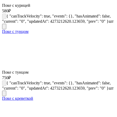
Поке с курицей
580
₽
{ "canTrackVelocity": true, "events": {}, "hasAnimated": false,
"current": "0", "updatedAt": 4273212620.123659, "prev": "0" }
шт
Поке с тунцом
Поке с тунцом
750
₽
{ "canTrackVelocity": true, "events": {}, "hasAnimated": false,
"current": "0", "updatedAt": 4273212620.123659, "prev": "0" }
шт
Поке с креветкой