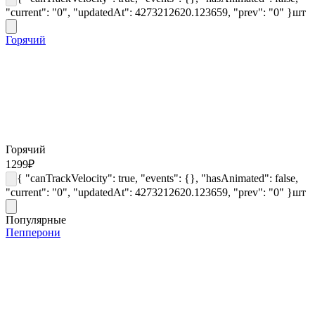
"current": "0", "updatedAt": 4273212620.123659, "prev": "0" }
шт
Горячий
Горячий
1299
₽
{ "canTrackVelocity": true, "events": {}, "hasAnimated": false,
"current": "0", "updatedAt": 4273212620.123659, "prev": "0" }
шт
Популярные
Пепперони