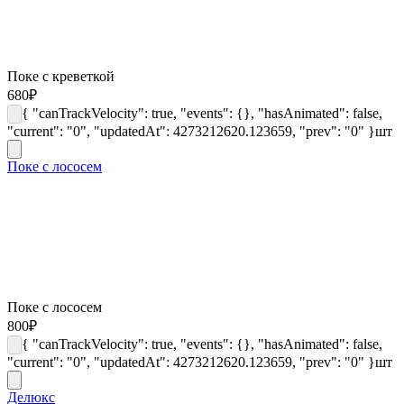
Поке с креветкой
680
₽
{ "canTrackVelocity": true, "events": {}, "hasAnimated": false,
"current": "0", "updatedAt": 4273212620.123659, "prev": "0" }
шт
Поке с лососем
Поке с лососем
800
₽
{ "canTrackVelocity": true, "events": {}, "hasAnimated": false,
"current": "0", "updatedAt": 4273212620.123659, "prev": "0" }
шт
Делюкс