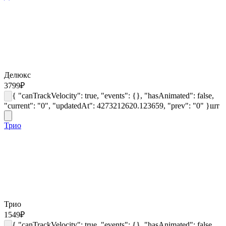
Делюкс
3799
₽
{ "canTrackVelocity": true, "events": {}, "hasAnimated": false,
"current": "0", "updatedAt": 4273212620.123659, "prev": "0" }
шт
Трио
Трио
1549
₽
{ "canTrackVelocity": true, "events": {}, "hasAnimated": false,