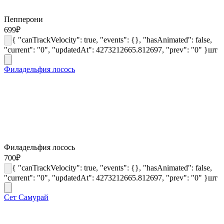
Пепперони
699
₽
{ "canTrackVelocity": true, "events": {}, "hasAnimated": false,
"current": "0", "updatedAt": 4273212665.812697, "prev": "0" }
шт
Филадельфия лосось
Филадельфия лосось
700
₽
{ "canTrackVelocity": true, "events": {}, "hasAnimated": false,
"current": "0", "updatedAt": 4273212665.812697, "prev": "0" }
шт
Сет Самурай