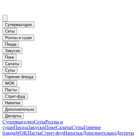
Супервыгодно
Сеты
Роллы и суши
Пицца
Закуски
Поке
Салаты
Супы
Горячие блюда
WOK
Пасты
Стрит-фуд
Напитки
Дополнительно
Десерты
Супервыгодно
Сеты
Роллы и
суши
Пицца
Закуски
Поке
Салаты
Супы
Горячие
блюда
WOK
Пасты
Стрит-фуд
Напитки
Дополнительно
Десерты