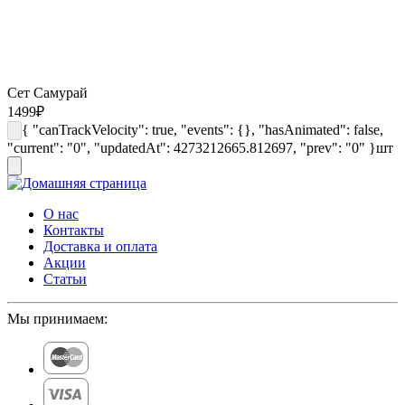
Сет Самурай
1499
₽
{ "canTrackVelocity": true, "events": {}, "hasAnimated": false,
"current": "0", "updatedAt": 4273212665.812697, "prev": "0" }
шт
О нас
Контакты
Доставка и оплата
Акции
Статьи
Мы принимаем: