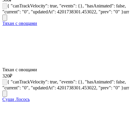
{ "canTrackVelocity": true, "events": {}, "hasAnimated": false,
"current": "0", "updatedAt": 4201738301.453022, "prev": "0" }
шт
Тяхан с овощами
Тяхан с овощами
320
₽
{ "canTrackVelocity": true, "events": {}, "hasAnimated": false,
"current": "0", "updatedAt": 4201738301.453022, "prev": "0" }
шт
Суши Лосось