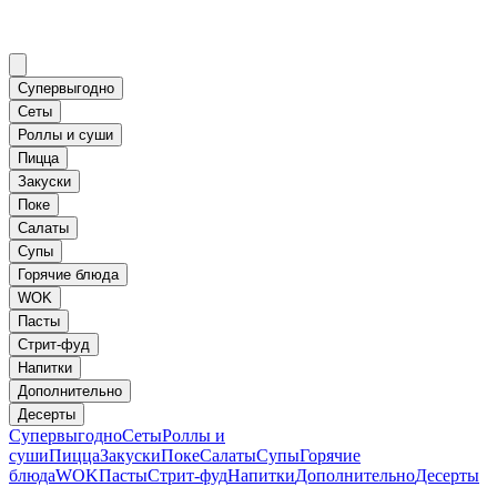
Супервыгодно
Сеты
Роллы и суши
Пицца
Закуски
Поке
Салаты
Супы
Горячие блюда
WOK
Пасты
Стрит-фуд
Напитки
Дополнительно
Десерты
Супервыгодно
Сеты
Роллы и
суши
Пицца
Закуски
Поке
Салаты
Супы
Горячие
блюда
WOK
Пасты
Стрит-фуд
Напитки
Дополнительно
Десерты