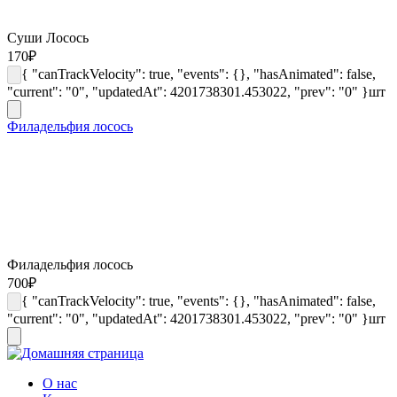
Суши Лосось
170
₽
{ "canTrackVelocity": true, "events": {}, "hasAnimated": false,
"current": "0", "updatedAt": 4201738301.453022, "prev": "0" }
шт
Филадельфия лосось
Филадельфия лосось
700
₽
{ "canTrackVelocity": true, "events": {}, "hasAnimated": false,
"current": "0", "updatedAt": 4201738301.453022, "prev": "0" }
шт
О нас