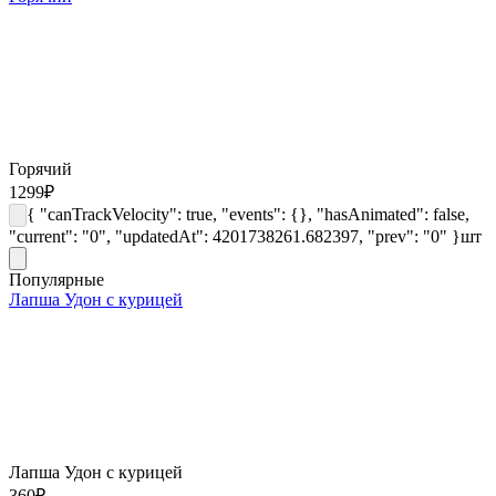
Горячий
1299
₽
{ "canTrackVelocity": true, "events": {}, "hasAnimated": false,
"current": "0", "updatedAt": 4201738261.682397, "prev": "0" }
шт
Популярные
Лапша Удон с курицей
Лапша Удон с курицей
360
₽