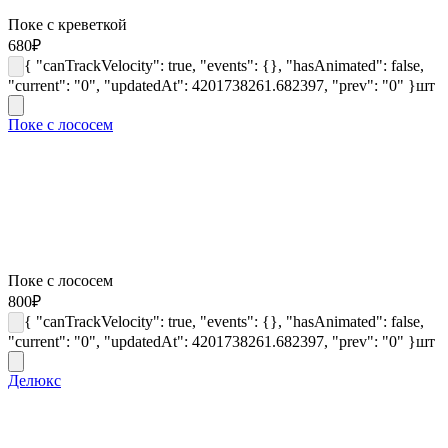
Поке с креветкой
680
₽
{ "canTrackVelocity": true, "events": {}, "hasAnimated": false,
"current": "0", "updatedAt": 4201738261.682397, "prev": "0" }
шт
Поке с лососем
Поке с лососем
800
₽
{ "canTrackVelocity": true, "events": {}, "hasAnimated": false,
"current": "0", "updatedAt": 4201738261.682397, "prev": "0" }
шт
Делюкс