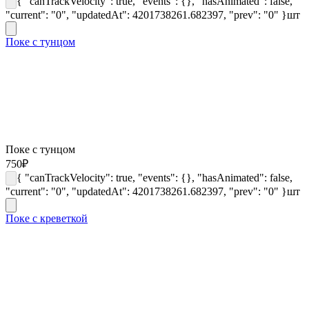
{ "canTrackVelocity": true, "events": {}, "hasAnimated": false,
"current": "0", "updatedAt": 4201738261.682397, "prev": "0" }
шт
Поке с тунцом
Поке с тунцом
750
₽
{ "canTrackVelocity": true, "events": {}, "hasAnimated": false,
"current": "0", "updatedAt": 4201738261.682397, "prev": "0" }
шт
Поке с креветкой