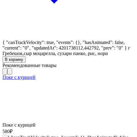
{ "canTrackVelocity": true, "events": {}, "hasAnimated": false,
"current": "0", "updatedAt": 4201738112.442792, "prev": "0" }
г
Гребешок,сыр моцарелла, сухари панко, рис, нори
В корзину
Рекомендованные товары
Поке с курицей
Поке с курицей
580
₽