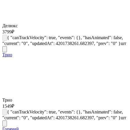
Делюкс
3799
₽
{ "canTrackVelocity": true, "events": {}, "hasAnimated": false,
"current": "0", "updatedAt": 4201738261.682397, "prev": "0" }
шт
Трио
Трио
1549
₽
{ "canTrackVelocity": true, "events": {}, "hasAnimated": false,
"current": "0", "updatedAt": 4201738261.682397, "prev": "0" }
шт
Горячий